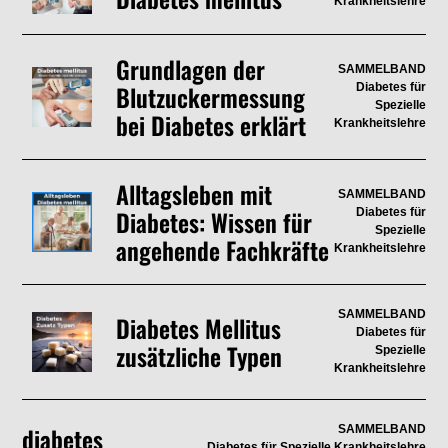
Krankheitslehre
Grundlagen der
SAMMELBAND
Blutzuckermessung
Diabetes für
Spezielle
bei Diabetes erklärt
Krankheitslehre
Alltagsleben mit
SAMMELBAND
Diabetes: Wissen für
Diabetes für
Spezielle
angehende Fachkräfte
Krankheitslehre
SAMMELBAND
Diabetes Mellitus
Diabetes für
zusätzliche Typen
Spezielle
Krankheitslehre
diabetes
SAMMELBAND
Diabetes für Spezielle Krankheitslehre