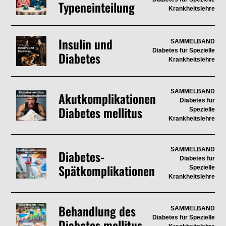
Typeneinteilung
Krankheitslehre
Insulin und
SAMMELBAND
Diabetes für Spezielle
Diabetes
Krankheitslehre
SAMMELBAND
Akutkomplikationen
Diabetes für
Diabetes mellitus
Spezielle
Krankheitslehre
SAMMELBAND
Diabetes-
Diabetes für
Spätkomplikationen
Spezielle
Krankheitslehre
Behandlung des
SAMMELBAND
Diabetes für Spezielle
Diabetes mellitus