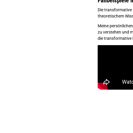
Fallbeispiele 
Die transformative 
theoretischem Wis
Meine persönlichen 
zu verstehen und m
die transformative K