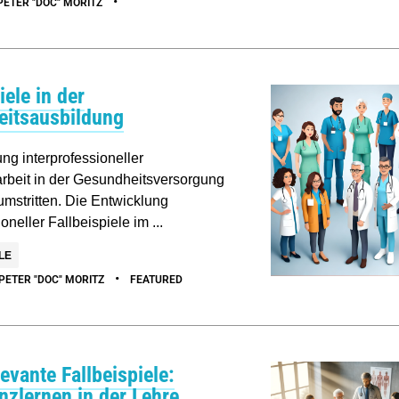
•
PETER "DOC" MORITZ
iele in der
itsausbildung
ng interprofessioneller
beit in der Gesundheitsversorgung
umstritten. Die Entwicklung
oneller Fallbeispiele im ...
LE
•
PETER "DOC" MORITZ
FEATURED
evante Fallbeispiele:
zlernen in der Lehre