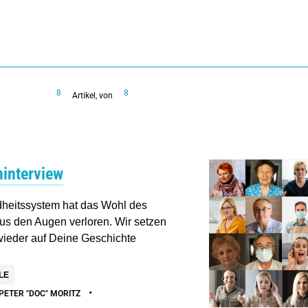
8
8
Artikel, von
ninterview
heitssystem hat das Wohl des
us den Augen verloren. Wir setzen
ieder auf Deine Geschichte
LE
•
PETER "DOC" MORITZ