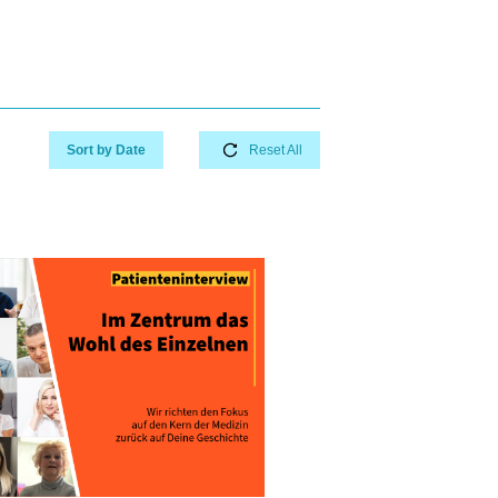
Sort by Date
Reset All