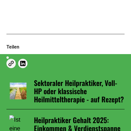
Teilen
Sektoraler Heilpraktiker, Voll-
HP oder klassische
Heilmitteltherapie - auf Rezept?
Heilpraktiker Gehalt 2025:
Einkommen & Verdienstspanne