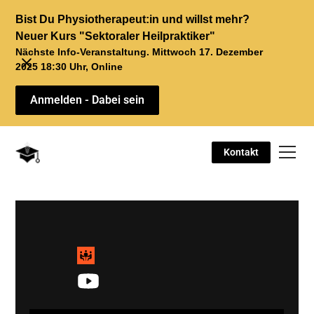
Bist Du Physiotherapeut:in und willst mehr?
Neuer Kurs "Sektoraler Heilpraktiker"
Nächste Info-Veranstaltung. Mittwoch 17. Dezember
2025 18:30 Uhr, Online
Anmelden - Dabei sein
Kontakt