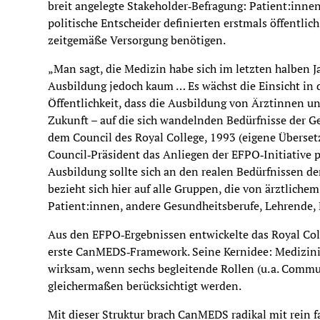
breit angelegte Stakeholder‑Befragung: Patient:inne
politische Entscheider definierten erstmals öffentli
zeitgemäße Versorgung benötigen.
„Man sagt, die Medizin habe sich im letzten halben 
Ausbildung jedoch kaum … Es wächst die Einsicht in 
Öffentlichkeit, dass die Ausbildung von Ärztinnen u
Zukunft – auf die sich wandelnden Bedürfnisse der G
dem Council des Royal College, 1993 (eigene Überset
Council‑Präsident das Anliegen der EFPO‑Initiative p
Ausbildung sollte sich an den realen Bedürfnissen der
bezieht sich hier auf alle Gruppen, die von ärztliche
Patient:innen, andere Gesundheitsberufe, Lehrende, 
Aus den EFPO‑Ergebnissen entwickelte das Royal Col
erste CanMEDS‑Framework. Seine Kernidee: Medizinis
wirksam, wenn sechs begleitende Rollen (u. a. Commu
gleichermaßen berücksichtigt werden.
Mit dieser Struktur brach CanMEDS radikal mit rein fa