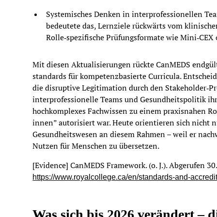
Systemisches Denken in interprofessionellen Tea
bedeutete das, Lernziele rückwärts vom klinisch
Rolle‑spezifische Prüfungs­formate wie Mini‑CEX
Mit diesen Aktualisierungen rückte CanMEDS endgülti
standards für kompetenzbasierte Curricula. Entscheid
die disruptive Legitimation durch den Stakeholder‑Pr
interprofessionelle Teams und Gesundheitspolitik i
hochkomplexes Fachwissen zu einem praxisnahen Rol
innen” autorisiert war. Heute orientieren sich nicht
Gesundheitswesen an diesem Rahmen – weil er nachwei
Nutzen für Menschen zu übersetzen.
[Evidence] CanMEDS Framework. (o. J.). Abgerufen 30
https://www.royalcollege.ca/en/standards-and-accred
Was sich bis 2026 verändert –