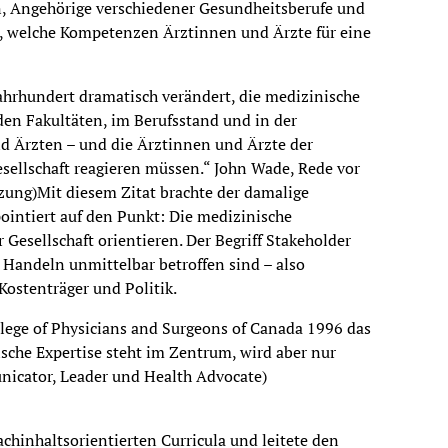
n, Angehörige verschiedener Gesundheits­berufe und
ch, welche Kompetenzen Ärztinnen und Ärzte für eine
Jahrhundert dramatisch verändert, die medizinische
den Fakultäten, im Berufsstand und in der
nd Ärzten – und die Ärztinnen und Ärzte der
esellschaft reagieren müssen.“ John Wade, Rede vor
zung)Mit diesem Zitat brachte der damalige
ointiert auf den Punkt: Die medizinische
 Gesellschaft orientieren. Der Begriff Stakeholder
m Handeln unmittelbar betroffen sind – also
Kostenträger und Politik.
lege of Physicians and Surgeons of Canada 1996 das
che Expertise steht im Zentrum, wird aber nur
nicator, Leader und Health Advocate)
ch­inhalts­orientierten Curricula und leitete den