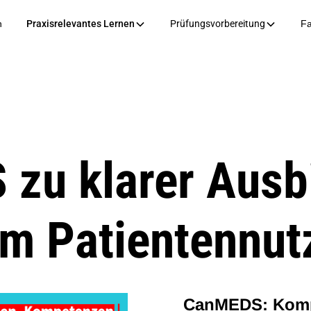
n
Praxisrelevantes Lernen
Prüfungsvorbereitung
Fa
zu klarer Ausb
m Patientennut
CanMEDS: Kompe