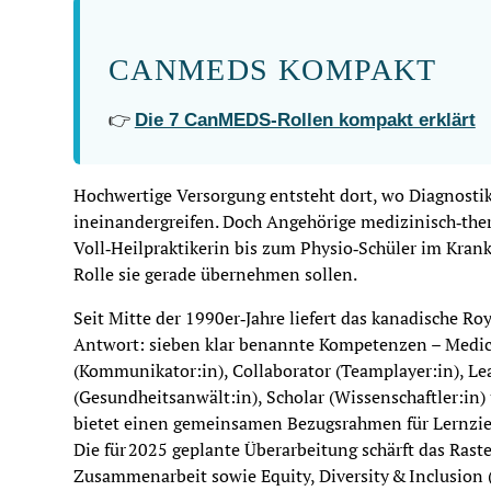
CANMEDS KOMPAKT
👉
Die 7 CanMEDS-Rollen kompakt erklärt
Hochwertige Versorgung entsteht dort, wo Diagnosti
ineinandergreifen. Doch Angehörige medizinisch‑the
Voll‑Heilpraktikerin bis zum Physio‑Schüler im Krank
Rolle sie gerade übernehmen sollen.
Seit Mitte der 1990er‑Jahre liefert das kanadische
Antwort: sieben klar benannte Kompetenzen – Medica
(Kommunikator:in), Collaborator (Teamplayer:in), Le
(Gesundheitsanwält:in), Scholar (Wissenschaftler:in) 
bietet einen gemeinsamen Bezugsrahmen für Lernziel
Die für 2025 geplante Überarbeitung schärft das Rast
Zusammenarbeit sowie Equity, Diversity & Inclusion (G