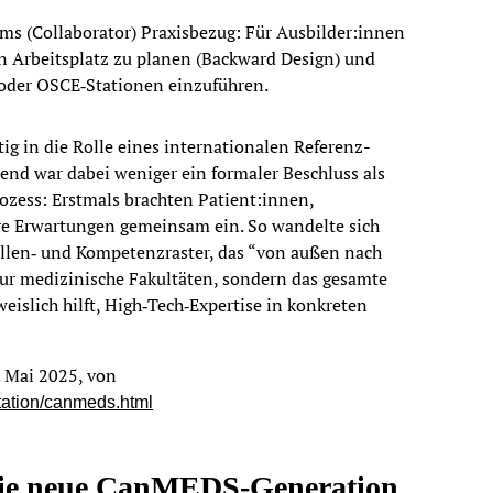
ms (Collaborator) Praxisbezug: Für Ausbilder:innen
en Arbeitsplatz zu planen (Backward Design) und
 oder OSCE‑Stationen einzuführen.
g in die Rolle eines internationalen Referenz­
end war dabei weniger ein formaler Beschluss als
ozess: Erstmals brachten Patient:innen,
hre Erwartungen gemeinsam ein. So wandelte sich
len‑ und Kompetenzraster, das “von außen nach
 nur medizinische Fakultäten, sondern das gesamte
slich hilft, High‑Tech‑Expertise in konkreten
. Mai 2025, von
itation/canmeds.html
 die neue CanMEDS-Generation