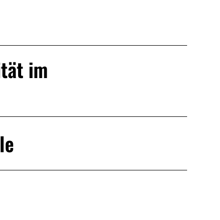
ität im
le