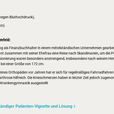
wegen Bluthochdruck),
on).
Umfeld:
ang als Finanzbuchhalter in einem mittelständischen Unternehmen gearbeite
nt zusammen mit seiner Ehefrau eine Reise nach Skandinavien, um die Pol
nsionierung waren besonders anstrengend, insbesondere nach seinem Herz
 bei einer Größe von 172 cm.
ines Orthopäden vor Jahren hat er sich für regelmäßiges Fahrradfahren e
arthrose hilfreich. Die Knieschmerzen haben in letzter Zeit jedoch zuge
r Krankengymnastik ausgestellt
tändiger Patienten-Vignette und Lösung