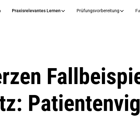
n
Praxisrelevantes Lernen
Prüfungsvorbereitung
Fa
zen Fallbeispie
z: Patientenvig
.